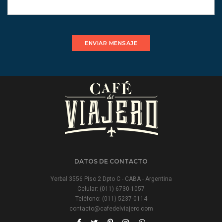
ENVIAR MENSAJE
DATOS DE CONTACTO
Yerbal 3556 Piso 2 Dpto C - CABA - Argentina
Celular:
(011) 6730-1057
Teléfono:
(011) 5237-0114
contacto@cafedelviajero.com