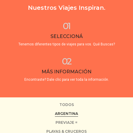
Nuestros Viajes Inspiran.
01
SELECCIONÁ
Tenemos diferentes tipos de viajes para vos. Qué Buscas?
02
MÁS INFORMACIÓN
Encontraste? Dale clic para ver toda la información.
TODOS
ARGENTINA
PREVIAJE =
PLAYAS & CRUCEROS