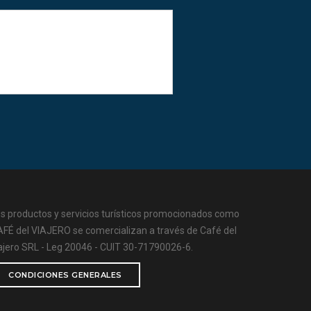
s productos y servicios turísticos promocionados como
FÉ del VIAJERO se comercializan a través de Café del
ajero SRL - Leg 20046 - CUIT 30-71790026-6.
CONDICIONES GENERALES