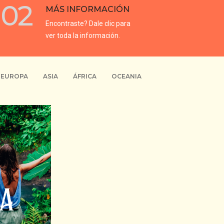
02
MÁS INFORMACIÓN
Encontraste? Dale clic para
ver toda la información.
EUROPA
ASIA
ÁFRICA
OCEANIA
2026.
AÉREO, 12
ASLADOS,
SEGÚN
IAJE, 6