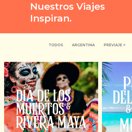
Nuestros Viajes
Inspiran.
TODOS
ARGENTINA
PREVIAJE =
18 D
29 DE OCTUBRE DE 2026.
USD 5.370
SALIDA 
SALIDA GRUPAL ACOMPAÑADA:
3 NOCHES
9 NOCH
Y 14 DIAS + AÉREO + 13 NOCHES DE
ACOMPAÑ
ALOJAMIENTO + TRASLADOS, VISITAS Y
HOTEL
EXCURSIONES SEGÚN ITINERARIO +
CARME