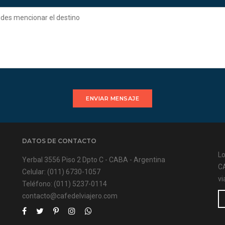
ENVIAR MENSAJE
DATOS DE CONTACTO
Lo
Yerbal 3556 Piso 2 Dpto C - CABA - Argentina
CA
Celular:
(011) 6730-1057
vi
Teléfono:
(011) 5237-0114
contacto@cafedelviajero.com