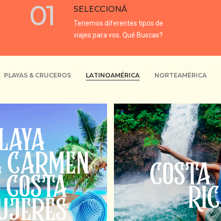
01
SELECCIONÁ
Tenemos diferentes tipos de
viajes para vos. Qué Buscas?
PLAYAS & CRUCEROS
LATINOAMÉRICA
NORTEAMÉRICA
E NOVIEMBRE 2026.
16 DE SEPTIEMBRE 
USD 3250
USD 2.990
GRUPAL ACOMPAÑADA:
10 DÍAS Y
ES + VUELO CON EQUIPAJE +
SALIDA GRUPAL ACOMPAÑADA:
ANTE DESDE BUENOS AIRES +
NOCHES DE ALOJAMIENTO, TR
 4 ESTRELLAS EN PLAYA DEL
VISITAS Y EXCURSIONES 
N CON DESAYUNO + HOTEL 5
ITINERARIO, ASISTENCIA DE V